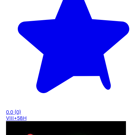
0.0
(0)
VIII+58H