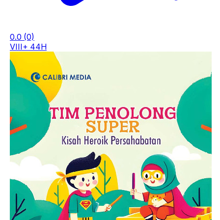
0.0
(0)
VIII+ 44H